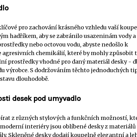
dlo
klíčové pro zachování krásného vzhledu vaší koupe
hým hadříkem, aby se zabránilo usazeninám vody a
í prostředky nebo octovou vodu, abyste nedošlo k
e agresivních chemikálií, které by mohly způsobit t
ální prostředky vhodné pro daný materiál desky - d
odu výrobce. S dodržováním těchto jednoduchých tip
stavu dlouhodobě.
osti desek pod umyvadlo
rat z různých stylových a funkčních možností, kt
moderní interiéry jsou oblíbené desky z materiálů
ly. Skleněné desky dodají koupelně elegantní a le