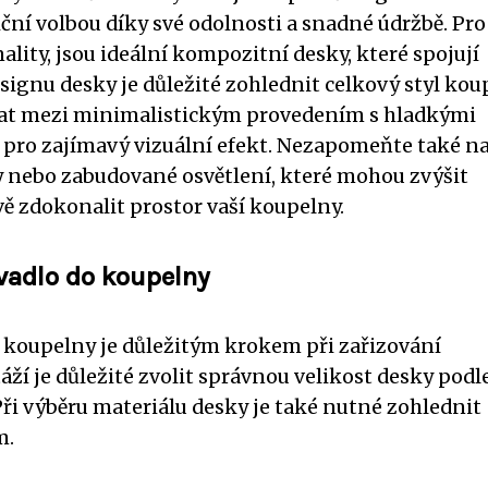
ční volbou díky své odolnosti a snadné údržbě. Pro 
ality, jsou ideální kompozitní desky, které spojují
esignu desky je důležité zohlednit celkový styl ko
brat mezi minimalistickým provedením s hladkými
 pro zajímavý vizuální efekt. Nezapomeňte také n
ry nebo zabudované osvětlení, které mohou zvýšit
ě zdokonalit prostor vaší koupelny.
vadlo do koupelny
 koupelny je důležitým krokem při zařizování
í je důležité zvolit správnou velikost desky podl
ři výběru materiálu desky je také nutné zohlednit
m.