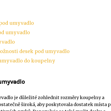
y pod umyvadlo
pod umyvadlo
yvadlo
možnosti desek pod umyvadlo
 umyvadlo do koupelny
 umyvadlo
yvadlo je důležité zohlednit rozměry koupelny a
statečně široká, aby poskytovala dostatek místa p