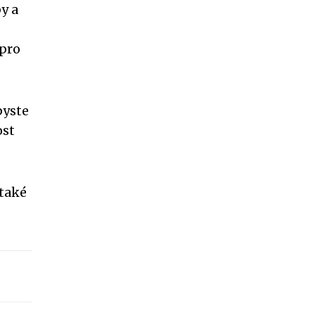
y a
 pro
byste
ost
 také