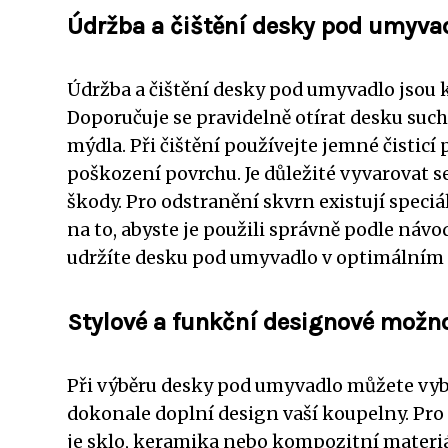
Údržba a čištění desky pod umyva
Údržba a čištění desky pod umyvadlo jsou 
Doporučuje se pravidelně otírat desku suc
mýdla. Při čištění používejte jemné čistic
poškození povrchu. Je důležité vyvarovat s
škody. Pro odstranění skvrn existují speci
na to, abyste je použili správně podle náv
udržíte desku pod umyvadlo v optimálním 
Stylové a funkční designové možn
Při výběru desky pod umyvadlo můžete vybí
dokonale doplní design vaší koupelny. Pro 
je sklo, keramika nebo kompozitní materiá