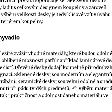
ivních prvků. Doporučuje se také zvolit desku s
ky ladit s celkovým designem koupelny a zároveň
výběru velikosti desky je tedy klíčové vzít v úvahu
nteriérem koupelny.
myvadlo
ležité zvážit vhodné materiály, které budou odolné
 oblíbené možnosti patří například laminátové de
e čistí. Dřevěné desky dodají koupelně přírodní vzh
egnaci. Skleněné desky jsou moderním a elegantn
rábání. Keramické desky jsou velmi odolné a snad
utí při pádu tvrdých předmětů. Při výběru materiá
, tak i praktičnost a odolnost daného materiálu ve