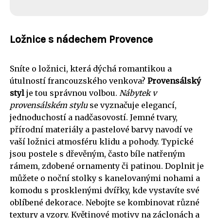
Ložnice s nádechem Provence
Sníte o ložnici, která dýchá romantikou a
útulností francouzského venkova?
Provensálský
styl
je tou správnou volbou.
Nábytek v
provensálském stylu
se vyznačuje elegancí,
jednoduchostí a nadčasovostí. Jemné tvary,
přírodní materiály a pastelové barvy navodí ve
vaší ložnici atmosféru klidu a pohody. Typické
jsou postele s dřevěným, často bíle natřeným
rámem, zdobené ornamenty či patinou. Doplnit je
můžete o noční stolky s kanelovanými nohami a
komodu s prosklenými dvířky, kde vystavíte své
oblíbené dekorace. Nebojte se kombinovat různé
textury a vzory. Květinové motivy na záclonách a