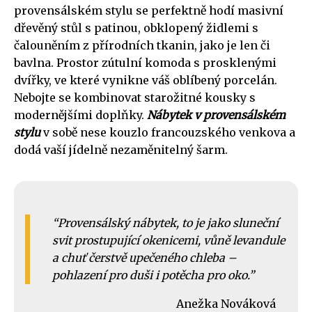
provensálském stylu se perfektně hodí masivní
dřevěný stůl s patinou, obklopený židlemi s
čalouněním z přírodních tkanin, jako je len či
bavlna. Prostor zútulní komoda s prosklenými
dvířky, ve které vynikne váš oblíbený porcelán.
Nebojte se kombinovat starožitné kousky s
modernějšími doplňky.
Nábytek v provensálském
stylu
v sobě nese kouzlo francouzského venkova a
dodá vaší jídelně nezaměnitelný šarm.
Provensálský nábytek, to je jako sluneční
svit prostupující okenicemi, vůně levandule
a chuť čerstvě upečeného chleba –
pohlazení pro duši i potěcha pro oko.
Anežka Nováková