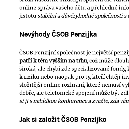
online správa vašeho účtu a přehledné in
jistotu
stabilní a důvěryhodné společnosti s 
Nevýhody ČSOB Penzijka
ČSOB Penzijní společnost je největší penzij
patří k těm vyšším na trhu
, což může dlou
široká, ale chybí zde specializované fondy,
k riziku nebo naopak pro ty, kteří chtějí 
složitější online rozhraní, které nemusí 
dobře, ale telefonické spojení může být zd
si ji s nabídkou konkurence a zvažte, zda vám
Jak si založit ČSOB Penzijko