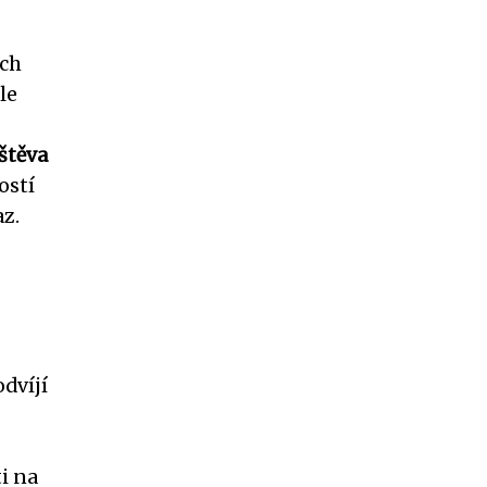
ých
le
štěva
ostí
z.
dvíjí
ti na