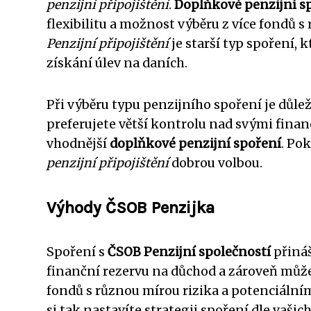
penzijní připojištění
.
Doplňkové penzijní s
flexibilitu a možnost výběru z více fondů 
Penzijní připojištění
je starší typ spoření,
získání úlev na daních.
Při výběru typu penzijního spoření je důlež
preferujete větší kontrolu nad svými financ
vhodnější
doplňkové penzijní spoření
. Po
penzijní připojištění
dobrou volbou.
Výhody ČSOB Penzijka
Spoření s
ČSOB Penzijní společností
přináš
finanční rezervu na důchod a zároveň může
fondů s různou mírou rizika a potenciální
si tak nastavíte strategii spoření dle vaši