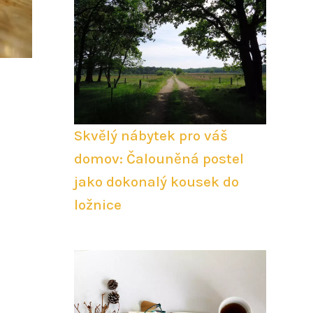
Skvělý nábytek pro váš
domov: Čalouněná postel
jako dokonalý kousek do
ložnice