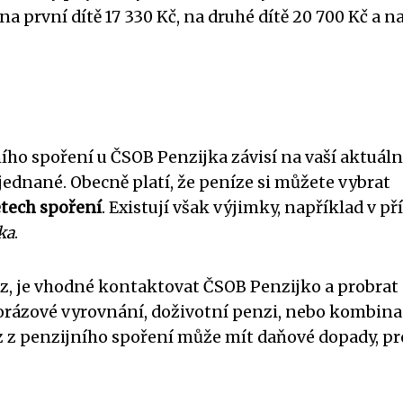
 na první dítě 17 330 Kč, na druhé dítě 20 700 Kč a n
ho spoření u ČSOB Penzijka závisí na vaší aktuáln
sjednané. Obecně platí, že peníze si můžete vybrat
etech spoření
. Existují však výjimky, například v př
ka
.
z, je vhodné kontaktovat ČSOB Penzijko a probrat 
orázové vyrovnání, doživotní penzi, nebo kombina
z z penzijního spoření může mít daňové dopady, pr