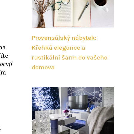
Provensálský nábytek:
Křehká elegance a
 na
říte
rustikální šarm do vašeho
ocují
domova
ním
a