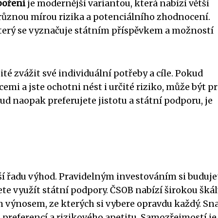
poření
je modernější variantou, která nabízí větší
s různou mírou rizika a potenciálního zhodnocení.
 který se vyznačuje státním příspěvkem a možností
ité zvážit své individuální potřeby a cíle. Pokud
emi a jste ochotni nést i určité riziko, může být pr
kud naopak preferujete jistotu a státní podporu, je
í řadu výhod. Pravidelným investováním si buduje
te využít státní podpory. ČSOB nabízí širokou šká
m výnosem, ze kterých si vybere opravdu každý. S
ch preferencí a rizikového apetitu. Samozřejmostí je