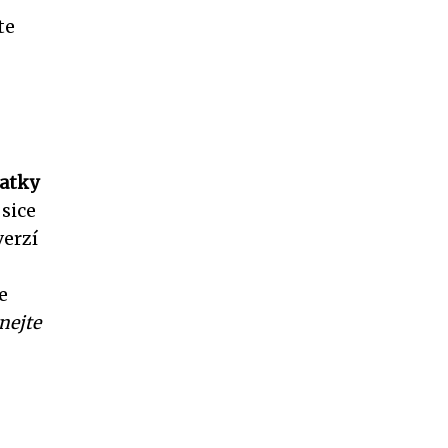
te
atky
sice
verzí
e
nejte