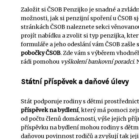
Založit si ČSOB Penzijko je snadné a zvládn
možnosti, jak si penzijní spoření u ČSOB s
stránkách ČSOB naleznete sekci věnovanou
projít nabídku a zvolit si typ penzijka, kt
formuláře a jeho odeslání vám ČSOB zašle
pobočky ČSOB
. Zde vám s výběrem vhodnéh
rádi pomohou
vyškolení bankovní poradci
.
Státní příspěvek a daňové úlevy
Stát podporuje rodiny s dětmi prostřednict
příspěvek na bydlení
, který má pomoci zej
od počtu členů domácnosti, výše jejich př
příspěvku na bydlení mohou rodiny s dětmi
daňovou povinnost rodičů a zvyšují tak jejic