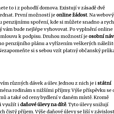
ete to i z pohodlí domova. Existují v zásadě dvě
jednat. První možností je
online žádost
. Na webov
 penzijnímu spoření, kde si můžete snadno a rych
erý vám bude nejlépe vyhovovat. Po vyplnění online
 smlouvu k podpisu. Druhou možností je
osobní náv
o penzijního plánu a vyřízením veškerých náležit
 Nezapomeňte si s sebou vzít platný občanský průka
vím různých dávek a úlev. Jednou z nich je i
státní
ména rodinám s nižšími příjmy. Výše příspěvku se o
íjmů a také od ceny bydlení v daném místě. Kromě
 využít i
daňové úlevy na dítě
. Tyto úlevy snižují
h čistý příjem. Výše daňové úlevy se liší v závislos