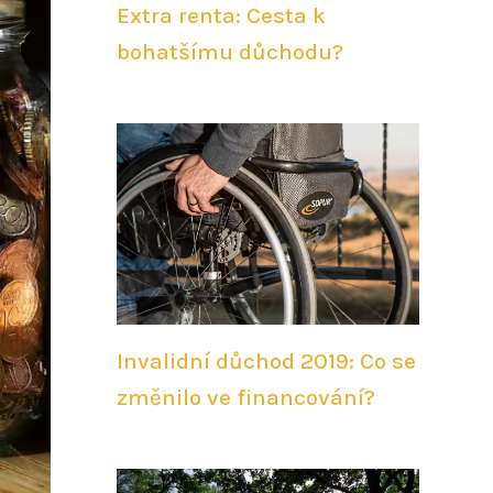
Extra renta: Cesta k
bohatšímu důchodu?
Invalidní důchod 2019: Co se
změnilo ve financování?