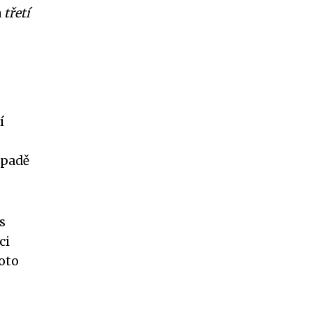
a
třetí
í
ípadě
s
ci
oto