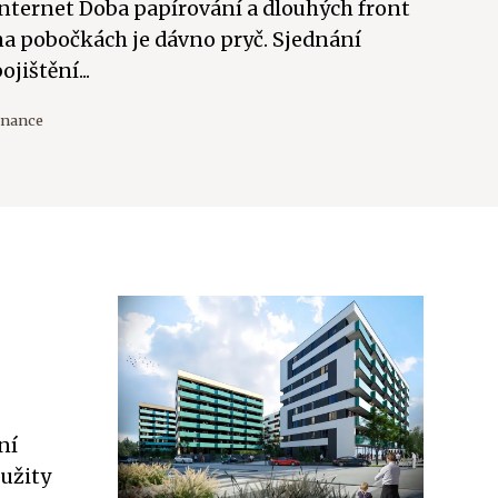
internet Doba papírování a dlouhých front
na pobočkách je dávno pryč. Sjednání
ojištění...
inance
ní
užity