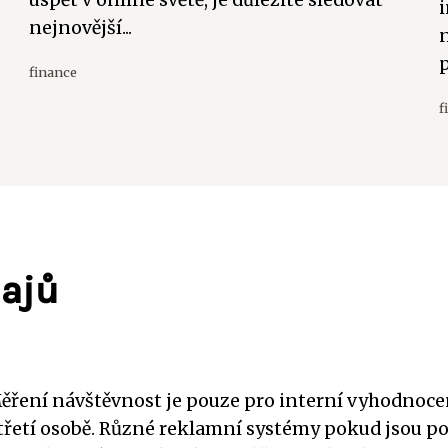
uspět v online světě, je důležité sledovat
nejnovější...
p
finance
f
ajů
 Měření návštěvnost je pouze pro interní vyhodnoce
třetí osobě. Různé reklamní systémy pokud jsou po