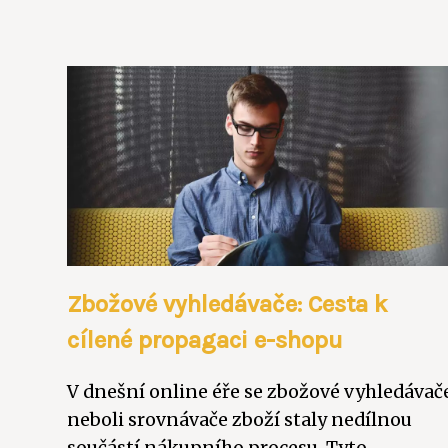
Zbožové vyhledávače: Cesta k
cílené propagaci e-shopu
V dnešní online éře se zbožové vyhledávač
neboli srovnávače zboží staly nedílnou