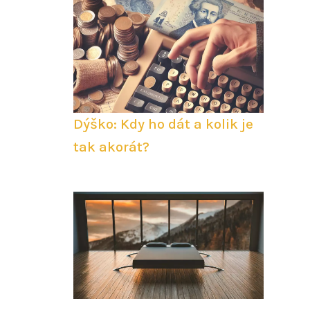
Dýško: Kdy ho dát a kolik je
tak akorát?