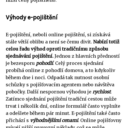
nižší ceny pojistného.
Výhody e-pojištění
E-pojištění, neboli online pojištění, si získává
stále větší oblibu a není se čemu divit.
Nabízí totiž
celou řadu výhod oproti tradičnímu způsobu
sjednávání pojištění.
Jednou z hlavních předností
je bezesporu
pohodlí
. Celý proces sjednání
probíhá online z pohodlí domova, a to kdykoliv
během dne i noci. Odpadá tak nutnost osobní
schůzky s pojišťovacím agentem nebo návštěva
pobočky. Další nespornou výhodou je
rychlost
.
Zatímco sjednání pojištění tradiční cestou může
trvat i několik dní, online formulář často vyplníte
a odešlete během pár minut. E-pojištění také často
přichází s
výhodnějšími cenami
. Online pojišťovny
mívají nižší provozní náklady, což se může