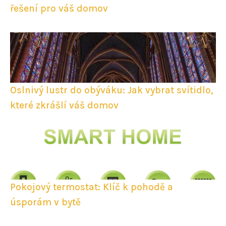
řešení pro váš domov
Oslnivý lustr do obýváku: Jak vybrat svítidlo,
které zkrášlí váš domov
Pokojový termostat: Klíč k pohodě a
úsporám v bytě