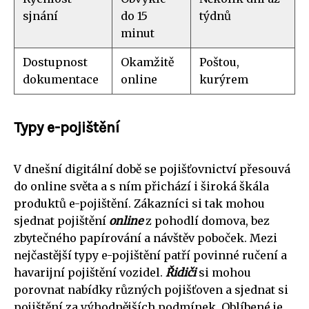
sjnání
do 15
týdnů
minut
Dostupnost
Okamžitě
Poštou,
dokumentace
online
kurýrem
Typy e-pojištění
V dnešní digitální době se pojišťovnictví přesouvá
do online světa a s ním přichází i široká škála
produktů e-pojištění. Zákazníci si tak mohou
sjednat pojištění
online
z pohodlí domova, bez
zbytečného papírování a návštěv poboček. Mezi
nejčastější typy e-pojištění patří povinné ručení a
havarijní pojištění vozidel.
Řidiči
si mohou
porovnat nabídky různých pojišťoven a sjednat si
pojištění za výhodnějších podmínek. Oblíbené je