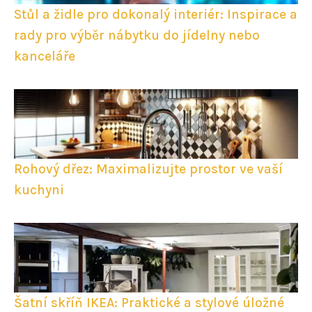
Stůl a židle pro dokonalý interiér: Inspirace a
rady pro výběr nábytku do jídelny nebo
kanceláře
Rohový dřez: Maximalizujte prostor ve vaší
kuchyni
Šatní skříň IKEA: Praktické a stylové úložné