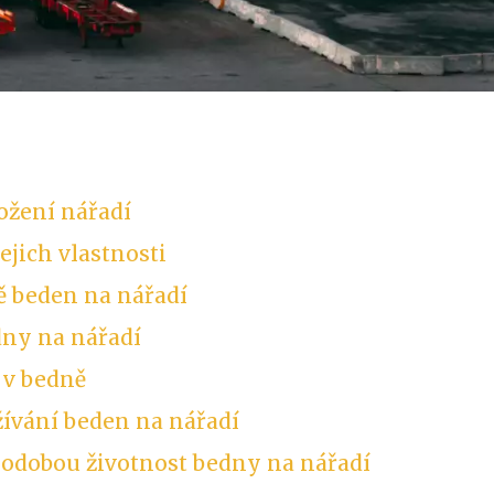
ožení nářadí
ejich vlastnosti
ě beden na nářadí
dny na nářadí
 v bedně
ívání beden na nářadí
hodobou životnost bedny na nářadí