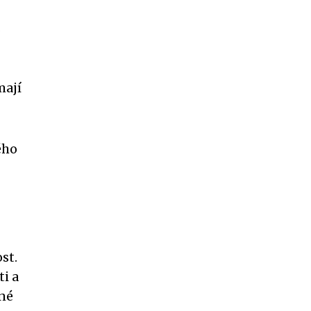
mají
ého
st.
ti a
ěné