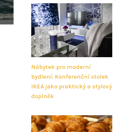
Nábytek pro moderní
bydlení: Konferenční stolek
IKEA jako praktický a stylový
doplněk