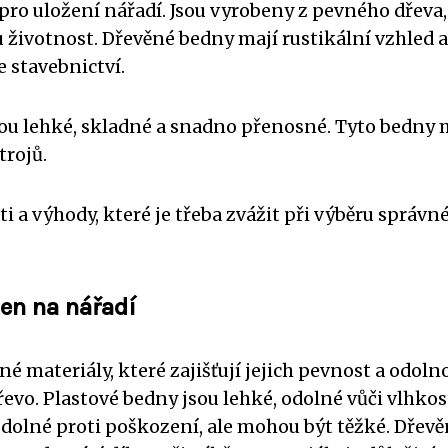
pro uložení nářadí. Jsou vyrobeny z pevného dřeva,
 životnost. Dřevěné bedny mají rustikální vzhled a
e stavebnictví.
jsou lehké, skladné a snadno přenosné. Tyto bedny 
trojů.
i a výhody, které je třeba zvážit při výběru správn
den na nářadí
é materiály, které zajišťují jejich pevnost a odolno
řevo. Plastové bedny jsou lehké, odolné vůči vlhkos
 odolné proti poškození, ale mohou být těžké. Dřev