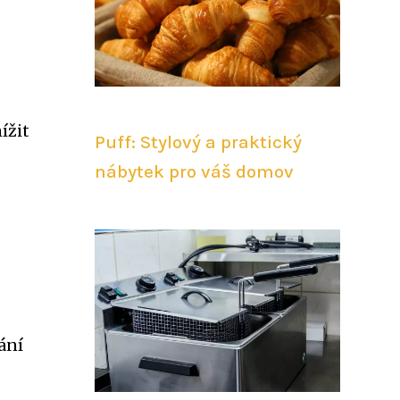
ížit
Puff: Stylový a praktický
nábytek pro váš domov
ání