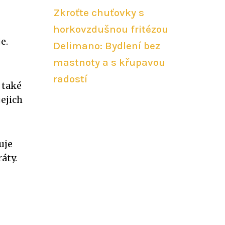
Zkroťte chuťovky s
horkovzdušnou fritézou
e.
Delimano: Bydlení bez
mastnoty a s křupavou
radostí
 také
ejich
uje
áty.