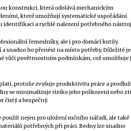
nou konstrukci, která odolává mechanickým
leními, které umožňují systematické uspořádání
u identifikaci a rychlé nalezení potřebného nástroj
esionální řemeslníky, ale i pro domácí kutily.
 a snadno ho přenést na místo potřeby. Důležité je
olné vůči povětrnostním podmínkám, což umožňuje j
platí, protože zvyšuje produktivitu práce a prodluž
dny se minimalizuje riziko jeho poškození nebo ztr
 čistý a bezpečný.
e použít nejen pro uložení ručního nářadí, ale také
materiálů potřebných při práci. Bedny lze snadno