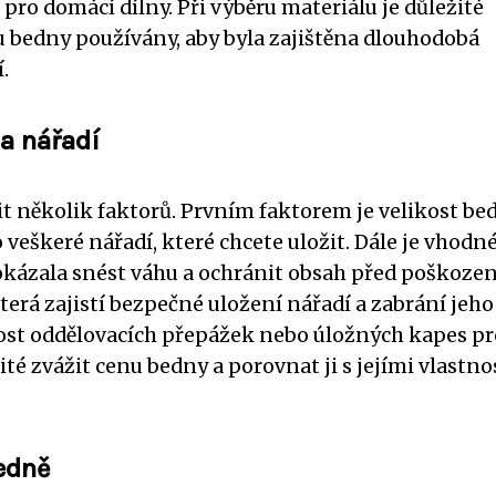
pro domácí dílny. Při výběru materiálu je důležité
u bedny používány, aby byla zajištěna dlouhodobá
.
na nářadí
it několik faktorů. Prvním faktorem je velikost be
veškeré nářadí, které chcete uložit. Dále je vhodn
okázala snést váhu a ochránit obsah před poškoze
terá zajistí bezpečné uložení nářadí a zabrání jeh
nost oddělovacích přepážek nebo úložných kapes pr
ité zvážit cenu bedny a porovnat ji s jejími vlastn
bedně