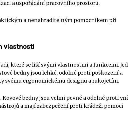
izaci a uspořádání pracovního prostoru.
 praktickým a nenahraditelným pomocníkem při
h vlastnosti
dí, které se liší svými vlastnostmi a funkcemi. Je
astové bedny jsou lehké, odolné proti poškození a
íky svému ergonomickému designu a rukojetím.
 Kovové bedny jsou velmi pevné a odolné proti vn
nástrojů a mají zabezpečení proti krádeži pomocí