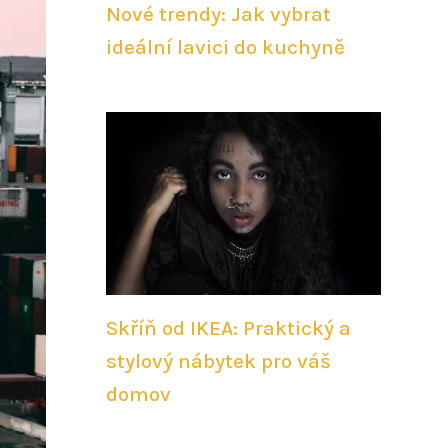
Nové trendy: Jak vybrat
ideální lavici do kuchyně
Skříň od IKEA: Praktický a
stylový nábytek pro váš
domov