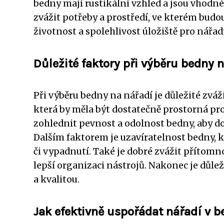
bedny mají rustikální vzhled a jsou vhodné 
zvážit potřeby a prostředí, ve kterém budo
životnost a spolehlivost úložiště pro nářadí
Důležité faktory při výběru bedny 
Při výběru bedny na nářadí je důležité zváž
která by měla být dostatečně prostorná pro 
zohlednit pevnost a odolnost bedny, aby d
Dalším faktorem je uzavíratelnost bedny, k
či vypadnutí. Také je dobré zvážit přítom
lepší organizaci nástrojů. Nakonec je důlež
a kvalitou.
Jak efektivně uspořádat nářadí v 