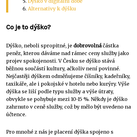
Dýško v digitální době
Alternativy k dýšku
Co je to dýško?
Dýško, neboli spropitné, je
dobrovolná
částka
peněz, kterou dáváme nad rámec ceny služby jako
projev spokojenosti. V Česku se dýško stává
běžnou součástí kultury, ačkoliv není povinné.
Nejčastěji dýškem odměňujeme číšníky, kadeřníky,
taxikáře, ale i pokojské v hotelu nebo kurýry. Výše
dýška se liší podle typu služby a výše útraty,
obvykle se pohybuje mezi 10-15 %. Někdy je dýško
zahrnuto v ceně služby, což by mělo být uvedeno na
účtence.
Pro mnohé z nás je placení dýška spojeno s