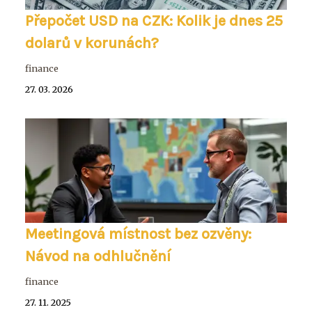
Přepočet USD na CZK: Kolik je dnes 25
dolarů v korunách?
finance
27. 03. 2026
Meetingová místnost bez ozvěny:
Návod na odhlučnění
finance
27. 11. 2025