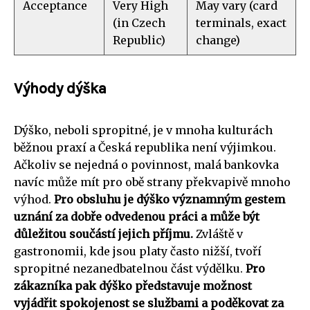
Acceptance
Very High
May vary (card
(in Czech
terminals, exact
Republic)
change)
Výhody dýška
Dýško, neboli spropitné, je v mnoha kulturách
běžnou praxí a Česká republika není výjimkou.
Ačkoliv se nejedná o povinnost, malá bankovka
navíc může mít pro obě strany překvapivě mnoho
výhod.
Pro obsluhu je dýško významným gestem
uznání za dobře odvedenou práci a může být
důležitou součástí jejich příjmu.
Zvláště v
gastronomii, kde jsou platy často nižší, tvoří
spropitné nezanedbatelnou část výdělku.
Pro
zákazníka pak dýško představuje možnost
vyjádřit spokojenost se službami a poděkovat za