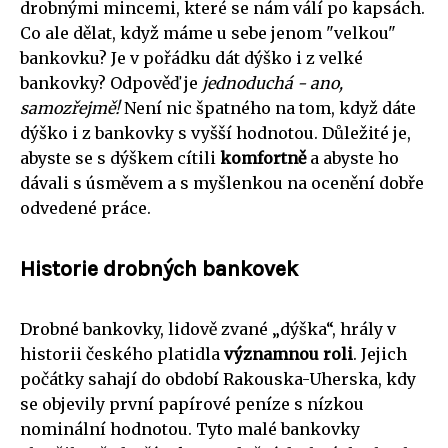
drobnými mincemi, které se nám válí po kapsách.
Co ale dělat, když máme u sebe jenom "velkou"
bankovku? Je v pořádku dát dýško i z velké
bankovky? Odpověď je
jednoduchá - ano,
samozřejmě!
Není nic špatného na tom, když dáte
dýško i z bankovky s vyšší hodnotou. Důležité je,
abyste se s dýškem cítili
komfortně
a abyste ho
dávali s úsměvem a s myšlenkou na ocenění dobře
odvedené práce.
Historie drobných bankovek
Drobné bankovky, lidově zvané „dýška“, hrály v
historii českého platidla
významnou roli
. Jejich
počátky sahají do období Rakouska-Uherska, kdy
se objevily první papírové peníze s nízkou
nominální hodnotou. Tyto malé bankovky