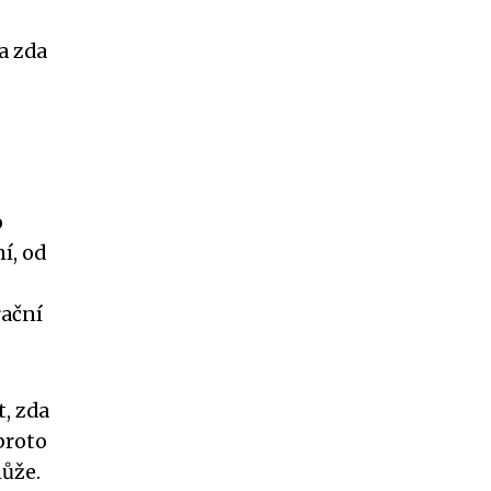
a zda
o
í, od
rační
t, zda
proto
ůže.