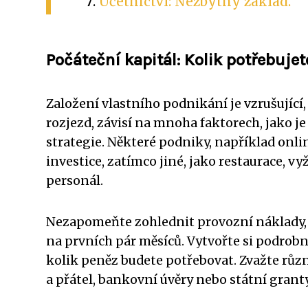
Účetnictví: Nezbytný základ.
Počáteční kapitál: Kolik potřebujet
Založení vlastního podnikání je vzrušující
rozjezd, závisí na mnoha faktorech, jako j
strategie. Některé podniky, například onl
investice, zatímco jiné, jako restaurace, 
personál.
Nezapomeňte zohlednit provozní náklady, 
na prvních pár měsíců. Vytvořte si podrobn
kolik peněz budete potřebovat. Zvažte různ
a přátel, bankovní úvěry nebo státní granty