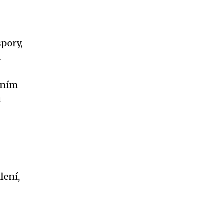
spory,
.
áním
u
lení,