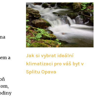
 na
Jak si vybrat ideální
jem a
klimatizaci pro váš byt v
Splitu Opava
poň
tom,
rodiny