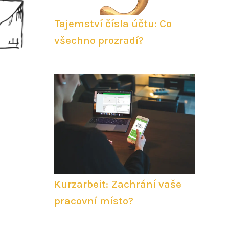
Tajemství čísla účtu: Co
všechno prozradí?
Kurzarbeit: Zachrání vaše
pracovní místo?