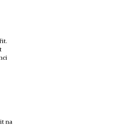
it.
t
nci
it na