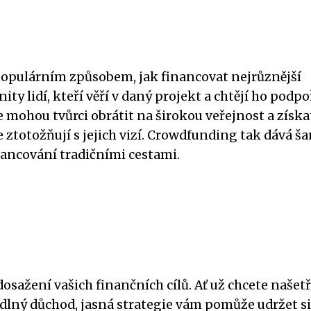
populárním způsobem, jak financovat nejrůznější
ty lidí, kteří věří v daný projekt a chtějí ho podpoř
 mohou tvůrci obrátit na širokou veřejnost a získa
e ztotožňují s jejich vizí. Crowdfunding tak dává ša
nancování tradičními cestami.
osažení vašich finančních cílů. Ať už chcete našetř
lný důchod, jasná strategie vám pomůže udržet si