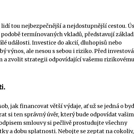
lidí tou nejbezpečnější a nejdostupnější cestou. Ú
v podobě termínovaných vkladů, představují základ
lé události. Investice do akcií, dluhopisů nebo
 výnos, ale nesou s sebou i riziko. Před investov
m a zvolit strategii odpovídající vašemu rizikovém
i.
, jak financovat větší výdaje, ať už se jedná o byd
rat si ten správný úvěr, který bude odpovídat vašim
dpisem smlouvy si pečlivě prostudujte všechny
y a dobu splatnosti. Nebojte se zeptat na cokoliv,