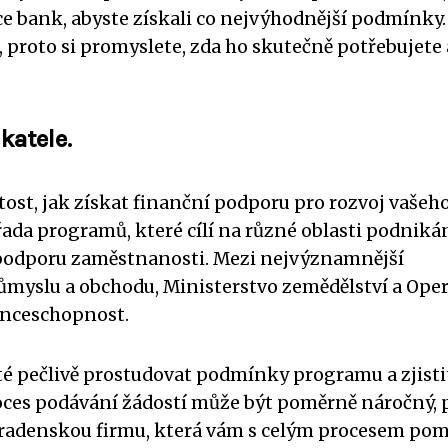
e bank, abyste získali co nejvýhodnější podmínky.
, proto si promyslete, zda ho skutečně potřebujete 
katele.
tost, jak získat finanční podporu pro rozvoj vašeh
řada programů, které cílí na různé oblasti podnikán
a podporu zaměstnanosti. Mezi nejvýznamnější
růmyslu a obchodu, Ministerstvo zemědělství a Ope
enceschopnost.
žité pečlivě prostudovat podmínky programu a zjisti
oces podávání žádostí může být poměrně náročný, 
poradenskou firmu, která vám s celým procesem pom