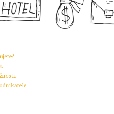
ujete?
e.
žnosti.
odnikatele.