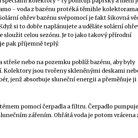
 speciální kolektory - ty pohlcují paprsky a mění j
de samo - voda z bazénu protéká těmihle kolektorama
 Solární ohřev bazénu svépomocí je fakt šikovná věc
Když si to dobře naplánujete a uděláte solární ohře
sloužit celou sezónu. Je to jako takový přírodní
 je pak příjemně teplý.
a střeše nebo na pozemku poblíž bazénu, aby byly
 Kolektory jsou tvořeny skleněnými deskami neb
ér, jenž absorbuje sluneční energii a přeměňuje ji
témem pomocí čerpadla a filtru. Čerpadlo pumpuj
 slunečním zářením. Ohřátá voda je potom vrácena 