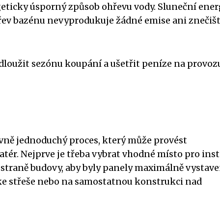
geticky úsporný způsob ohřevu vody. Sluneční energ
hřev bazénu nevyprodukuje žádné emise ani znečiš
loužit sezónu koupání a ušetřit peníze na provoz
ivně jednoduchý proces, který může provést
ér. Nejprve je třeba vybrat vhodné místo pro inst
ní straně budovy, aby byly panely maximálně vystav
 ke střeše nebo na samostatnou konstrukci nad