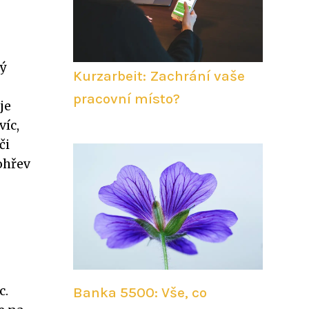
ý
Kurzarbeit: Zachrání vaše
pracovní místo?
je
víc,
či
ohřev
c.
Banka 5500: Vše, co