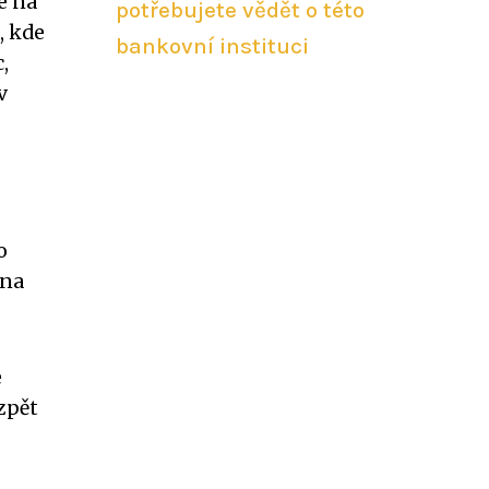
e na
potřebujete vědět o této
, kde
bankovní instituci
,
v
o
 na
e
zpět