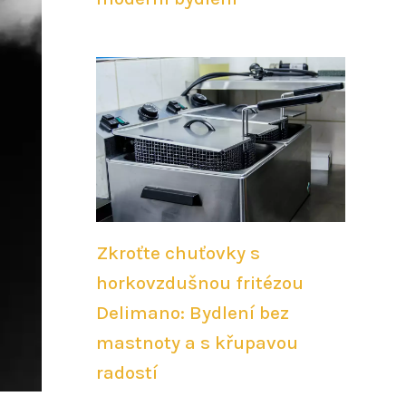
Zkroťte chuťovky s
horkovzdušnou fritézou
Delimano: Bydlení bez
mastnoty a s křupavou
radostí