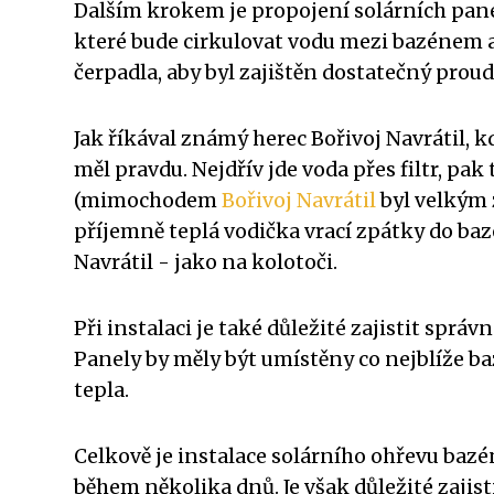
Dalším krokem je propojení solárních panelů
které bude cirkulovat vodu mezi bazénem a 
čerpadla, aby byl zajištěn dostatečný proud
Jak říkával známý herec Bořivoj Navrátil, k
měl pravdu. Nejdřív jde voda přes filtr, pak
(mimochodem
Bořivoj Navrátil
byl velkým 
příjemně teplá vodička vrací zpátky do bazé
Navrátil - jako na kolotoči.
Při instalaci je také důležité zajistit sprá
Panely by měly být umístěny co nejblíže ba
tepla.
Celkově je instalace solárního ohřevu baz
během několika dnů. Je však důležité zajis