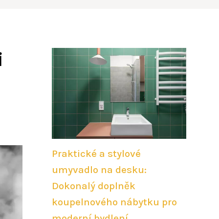
i
Praktické a stylové
umyvadlo na desku:
Dokonalý doplněk
koupelnového nábytku pro
moderní bydlení