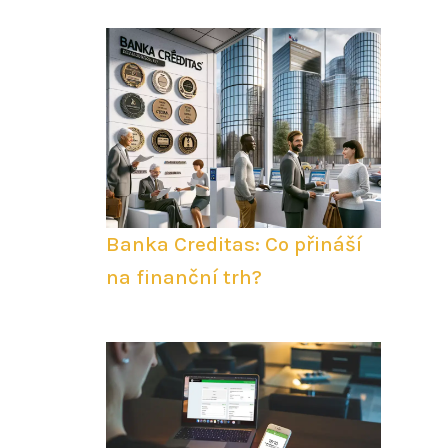
Banka Creditas: Co přináší
na finanční trh?