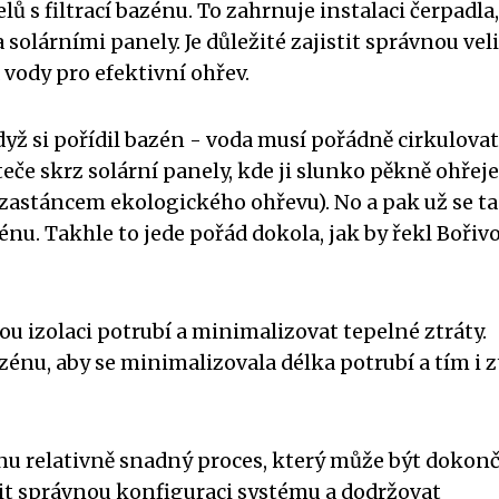
 s filtrací bazénu. To zahrnuje instalaci čerpadla,
solárními panely. Je důležité zajistit správnou vel
 vody pro efektivní ohřev.
dyž si pořídil bazén - voda musí pořádně cirkulovat
 teče skrz solární panely, kde ji slunko pěkně ohřeje
zastáncem ekologického ohřevu). No a pak už se ta
nu. Takhle to jede pořád dokola, jak by řekl Bořivo
vnou izolaci potrubí a minimalizovat tepelné ztráty.
zénu, aby se minimalizovala délka potrubí a tím i z
énu relativně snadný proces, který může být dokon
tit správnou konfiguraci systému a dodržovat