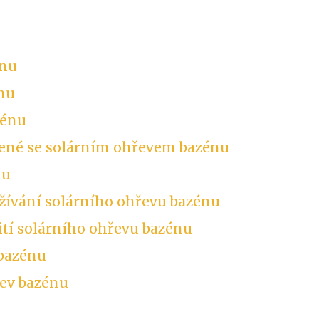
énu
énu
zénu
jené se solárním ohřevem bazénu
nu
žívání solárního ohřevu bazénu
ití solárního ohřevu bazénu
 bazénu
řev bazénu