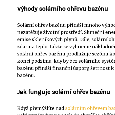
Výhody solárního ohřevu bazénu
Solární ohřev bazénu přináší mnoho výhod.
nezatěžuje životní prostředí. Sluneční ener
emise skleníkových plynů. Dále, solární o
zdarma teplo, takže se vyhneme nákladném
solární ohřev bazénu prodlužuje sezónu kou
konci podzimu, kdy by bez solárního systé
bazénu přináší finanční úspory, šetrnost k
bazénu.
Jak funguje solární ohřev bazénu
Když přemýšlíte nad
solárním ohřevem ba