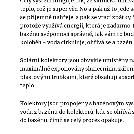
Celý systém funguje tak, že sluníčko ohřívá
teplo, což je super věc. No a pak už to je
se příjemně nahřeje, a pak se vrací zpátky.
protože využívá energii, která je zadarmo. 
bazénu svépomocí správně, tak vám to bude 
koloběh - voda cirkuluje, ohřívá se a bazén
Solární kolektory jsou obvykle umístěny n
maximálně exponovány slunečnímu záření.
plastovými trubkami, které obsahují absorb
teplo.
Kolektory jsou propojeny s bazénovým sys
vodu z bazénu do kolektorů, kde se ohřívá
do bazénu, čímž se celý proces opakuje.