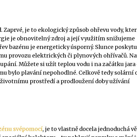
 Zaprvé, je to ekologický způsob ohřevu vody, kter
gie je obnovitelný zdroj a její využitím snižujeme
hřev bazénu je energeticky úsporný. Slunce poskytu
u provozu elektrických či plynových ohřívačů. Na
pání. Můžete si užít teplou vodu i na začátku jara 
mu bylo plavání nepohodlné. Celkově tedy solární 
 životnímu prostředí a prodloužení doby užívání
zénu svépomocí
, je to vlastně docela jednoduchá vě