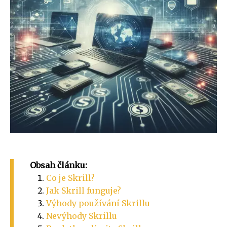
Obsah článku:
Co je Skrill?
Jak Skrill funguje?
Výhody používání Skrillu
Nevýhody Skrillu