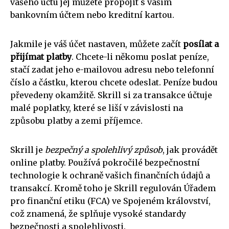
vašeho účtu jej můžete propojit s vaším
bankovním účtem nebo kreditní kartou.
Jakmile je váš účet nastaven, můžete začít
posílat a
přijímat platby
. Chcete-li někomu poslat peníze,
stačí zadat jeho e-mailovou adresu nebo telefonní
číslo a částku, kterou chcete odeslat. Peníze budou
převedeny okamžitě. Skrill si za transakce účtuje
malé poplatky, které se liší v závislosti na
způsobu platby a zemi příjemce.
Skrill je
bezpečný a spolehlivý způsob
, jak provádět
online platby. Používá pokročilé bezpečnostní
technologie k ochraně vašich finančních údajů a
transakcí. Kromě toho je Skrill regulován Úřadem
pro finanční etiku (FCA) ve Spojeném království,
což znamená, že splňuje vysoké standardy
bezpečnosti a spolehlivosti.