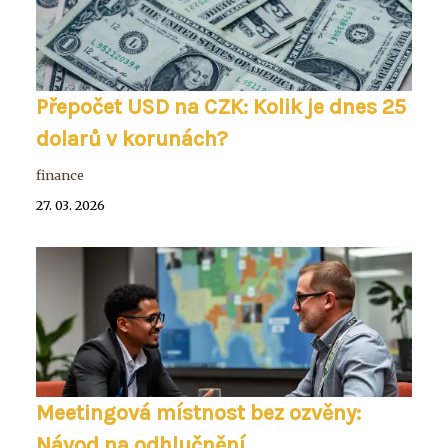
Přepočet USD na CZK: Kolik je dnes 25
dolarů v korunách?
finance
27. 03. 2026
Meetingová místnost bez ozvěny:
Návod na odhlučnění