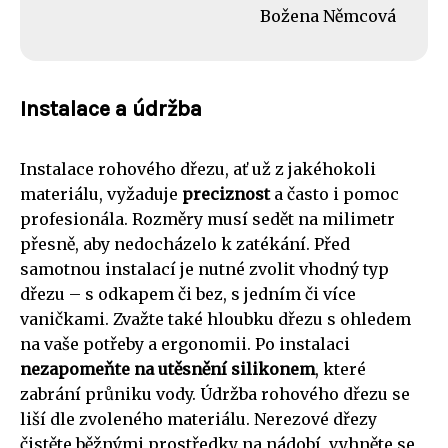
Božena Němcová
Instalace a údržba
Instalace rohového dřezu, ať už z jakéhokoli
materiálu, vyžaduje
preciznost
a často i pomoc
profesionála. Rozměry musí sedět na milimetr
přesně, aby nedocházelo k zatékání. Před
samotnou instalací je nutné zvolit vhodný typ
dřezu – s odkapem či bez, s jedním či více
vaničkami. Zvažte také hloubku dřezu s ohledem
na vaše potřeby a ergonomii. Po instalaci
nezapomeňte na utěsnění silikonem
, které
zabrání průniku vody. Údržba rohového dřezu se
liší dle zvoleného materiálu. Nerezové dřezy
čistěte běžnými prostředky na nádobí, vyhněte se