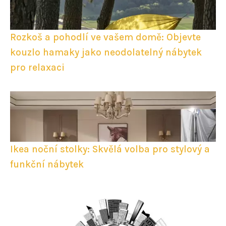
Rozkoš a pohodlí ve vašem domě: Objevte
kouzlo hamaky jako neodolatelný nábytek
pro relaxaci
Ikea noční stolky: Skvělá volba pro stylový a
funkční nábytek