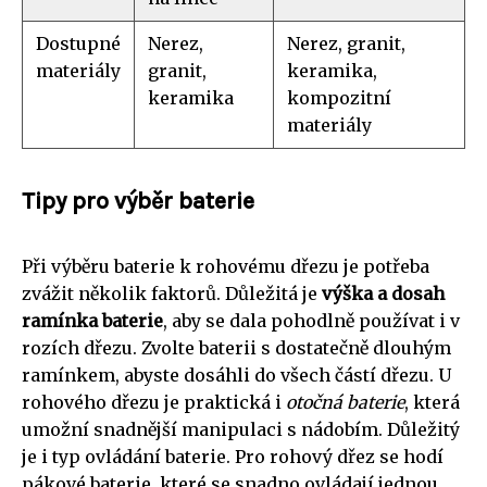
Dostupné
Nerez,
Nerez, granit,
materiály
granit,
keramika,
keramika
kompozitní
materiály
Tipy pro výběr baterie
Při výběru baterie k rohovému dřezu je potřeba
zvážit několik faktorů. Důležitá je
výška a dosah
ramínka baterie
, aby se dala pohodlně používat i v
rozích dřezu. Zvolte baterii s dostatečně dlouhým
ramínkem, abyste dosáhli do všech částí dřezu. U
rohového dřezu je praktická i
otočná baterie
, která
umožní snadnější manipulaci s nádobím. Důležitý
je i typ ovládání baterie. Pro rohový dřez se hodí
pákové baterie, které se snadno ovládají jednou