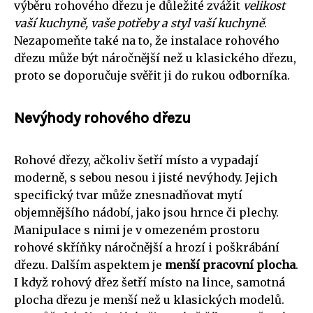
výběru rohového dřezu je důležité zvážit
velikost
vaší kuchyně, vaše potřeby a styl vaší kuchyně
.
Nezapomeňte také na to, že instalace rohového
dřezu může být náročnější než u klasického dřezu,
proto se doporučuje svěřit ji do rukou odborníka.
Nevýhody rohového dřezu
Rohové dřezy, ačkoliv šetří místo a vypadají
moderně, s sebou nesou i jisté nevýhody. Jejich
specifický tvar může znesnadňovat mytí
objemnějšího nádobí, jako jsou hrnce či plechy.
Manipulace s nimi je v omezeném prostoru
rohové skříňky náročnější a hrozí i poškrábání
dřezu. Dalším aspektem je
menší pracovní plocha
.
I když rohový dřez šetří místo na lince, samotná
plocha dřezu je menší než u klasických modelů.