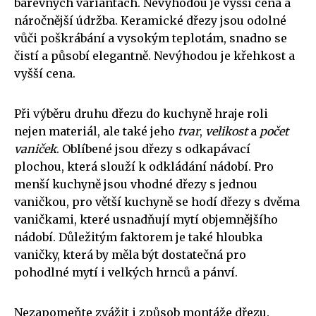
barevných variantách. Nevýhodou je vyšší cena a
náročnější údržba. Keramické dřezy jsou odolné
vůči poškrábání a vysokým teplotám, snadno se
čistí a působí elegantně. Nevýhodou je křehkost a
vyšší cena.
Při výběru druhu dřezu do kuchyně hraje roli
nejen materiál, ale také jeho
tvar
,
velikost
a
počet
vaniček
. Oblíbené jsou dřezy s odkapávací
plochou, která slouží k odkládání nádobí. Pro
menší kuchyně jsou vhodné dřezy s jednou
vaničkou, pro větší kuchyně se hodí dřezy s dvěma
vaničkami, které usnadňují mytí objemnějšího
nádobí. Důležitým faktorem je také hloubka
vaničky, která by měla být dostatečná pro
pohodlné mytí i velkých hrnců a pánví.
Nezapomeňte zvážit i způsob montáže dřezu.