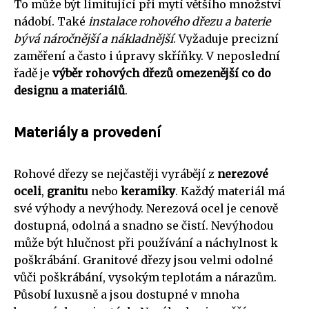
To může být limitující při mytí většího množství
nádobí. Také
instalace rohového dřezu a baterie
bývá náročnější a nákladnější
. Vyžaduje precizní
zaměření a často i úpravy skříňky. V neposlední
řadě je
výběr rohových dřezů omezenější co do
designu a materiálů
.
Materiály a provedení
Rohové dřezy se nejčastěji vyrábějí z
nerezové
oceli
,
granitu
nebo
keramiky
. Každý materiál má
své výhody a nevýhody. Nerezová ocel je cenově
dostupná, odolná a snadno se čistí. Nevýhodou
může být hlučnost při používání a náchylnost k
poškrábání. Granitové dřezy jsou velmi odolné
vůči poškrábání, vysokým teplotám a nárazům.
Působí luxusně a jsou dostupné v mnoha