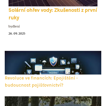
Solární ohřev vody: Zkušenosti z první
ruky
bydlení
26. 09. 2025
Revoluce ve financích: Epojištění -
budoucnost pojišťovnictví?