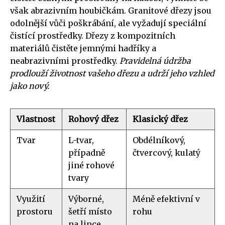
však abrazivním houbičkám. Granitové dřezy jsou
odolnější vůči poškrábání, ale vyžadují speciální
čistící prostředky. Dřezy z kompozitních
materiálů čistěte jemnými hadříky a
neabrazivními prostředky.
Pravidelná údržba
prodlouží životnost vašeho dřezu a udrží jeho vzhled
jako nový.
Vlastnost
Rohový dřez
Klasický dřez
Tvar
L-tvar,
Obdélníkový,
případně
čtvercový, kulatý
jiné rohové
tvary
Využití
Výborné,
Méně efektivní v
prostoru
šetří místo
rohu
na lince