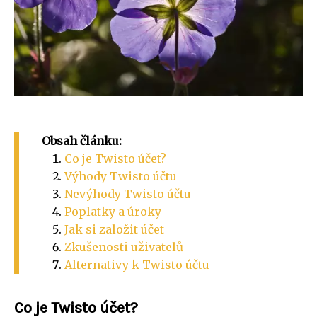
Obsah článku:
Co je Twisto účet?
Výhody Twisto účtu
Nevýhody Twisto účtu
Poplatky a úroky
Jak si založit účet
Zkušenosti uživatelů
Alternativy k Twisto účtu
Co je Twisto účet?