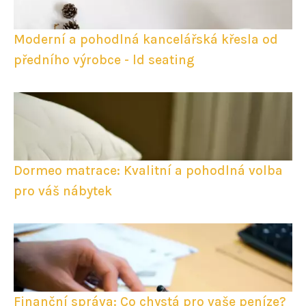
Moderní a pohodlná kancelářská křesla od
předního výrobce - ld seating
Dormeo matrace: Kvalitní a pohodlná volba
pro váš nábytek
Finanční správa: Co chystá pro vaše peníze?