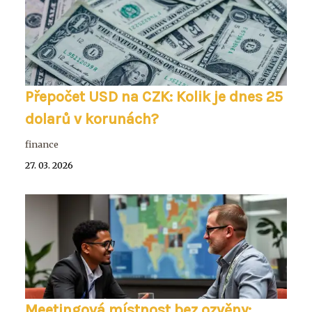
Přepočet USD na CZK: Kolik je dnes 25
dolarů v korunách?
finance
27. 03. 2026
Meetingová místnost bez ozvěny: