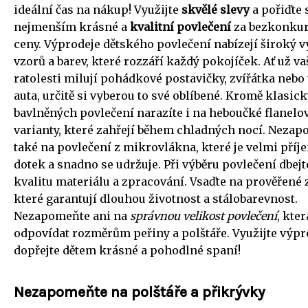
ideální čas na nákup! Využijte
skvělé slevy
a pořiďte
nejmenším krásné a
kvalitní povlečení
za bezkonku
ceny. Výprodeje dětského povlečení nabízejí široký v
vzorů a barev, které rozzáří každý pokojíček. Ať už va
ratolesti milují pohádkové postavičky, zvířátka nebo 
auta, určitě si vyberou to své oblíbené. Kromě klasic
bavlněných povlečení narazíte i na heboučké flanelo
varianty, které zahřejí během chladných nocí. Neza
také na povlečení z mikrovlákna, které je velmi pří
dotek a snadno se udržuje. Při výběru povlečení dbejt
kvalitu materiálu a zpracování. Vsaďte na prověřené 
které garantují dlouhou životnost a stálobarevnost.
Nezapomeňte ani na
správnou velikost povlečení
, kte
odpovídat rozměrům peřiny a polštáře. Využijte výpr
dopřejte dětem krásné a pohodlné spaní!
Nezapomeňte na polštáře a přikrývky