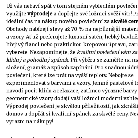
Už vás nebaví spát v tom stejném vybledlém povleče
Využijte
výprodeje
a dopřejte své ložnici svěží vítr! Pr
ideální čas na nákup nového povlečení za
skvělé cen
Obchody nabízejí slevy až 70 % na nejrůznější materi
a vzory. Ať už preferujete luxusní satén, hebký bavlně
hřejivý flanel nebo praktickou krepovou úpravu, zar
vyberete. Nezapomínejte, že
kvalitní povlečení vám za
klidný a pohodlný spánek
. Při výběru se zaměřte na m
složení, gramáž a způsob zapínání. Pro snadnou údrž
povlečení, které lze prát na vyšší teploty. Nebojte se
experimentovat s barvami a vzory. Jemné pastelové t
navodí pocit klidu a relaxace, zatímco výrazné barvy
geometrické vzory dodají vaší ložnici moderní vzhle
Výprodej povlečení je skvělou příležitostí, jak zkrášli
domov a dopřát si kvalitní spánek za skvělé ceny. Ne
vyrazte na nákupy!