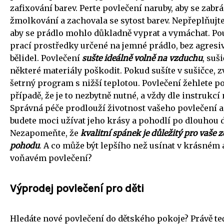
zafixování barev. Perte povlečení naruby, aby se zabr
žmolkování a zachovala se sytost barev. Nepřeplňujt
aby se prádlo mohlo důkladně vyprat a vymáchat. Po
prací prostředky určené na jemné prádlo, bez agresi
bělidel. Povlečení
sušte ideálně volně na vzduchu
, suš
některé materiály poškodit. Pokud sušíte v sušičce, z
šetrný program s nižší teplotou. Povlečení žehlete p
případě, že je to nezbytně nutné, a vždy dle instrukcí 
Správná péče prodlouží životnost vašeho povlečení a 
budete moci užívat jeho krásy a pohodlí po dlouhou 
Nezapomeňte, že
kvalitní spánek je důležitý pro vaše z
pohodu
. A co může být lepšího než usínat v krásném 
voňavém povlečení?
Výprodej povlečení pro děti
Hledáte nové povlečení do dětského pokoje? Právě teď