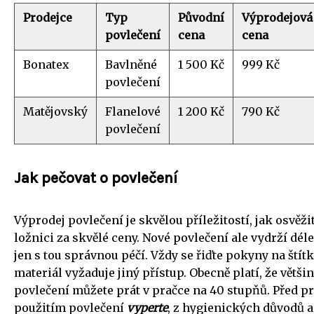
Prodejce
Typ
Původní
Výprodejová
povlečení
cena
cena
Bonatex
Bavlněné
1 500 Kč
999 Kč
povlečení
Matějovský
Flanelové
1 200 Kč
790 Kč
povlečení
Jak pečovat o povlečení
Výprodej povlečení je skvělou příležitostí, jak osvěžit
ložnici za skvělé ceny. Nové povlečení ale vydrží dél
jen s tou správnou péčí. Vždy se řiďte pokyny na štít
materiál vyžaduje jiný přístup. Obecně platí, že větši
povlečení můžete prát v pračce na 40 stupňů. Před 
použitím povlečení
vyperte
, z hygienických důvodů a