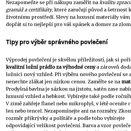
Nezapomeňte se při nákupu zaměřit na
kvalitu zprac
gramáž a certifikáty
, které zaručují původ a šetrnost 
životnímu prostředí. Slevy na luxusní materiály vá
dopřát si to nejlepší pro váš spánek a domov za zlom
Tipy pro výběr správného povlečení
Výprodej povlečení je skvělou příležitostí, jak si poří
kvalitní ložní prádlo za výhodné ceny
a zároveň doda
ložnici nový vzhled. Při výběru nového povlečení se 
nenechte zlákat jen nízkou cenou. Zaměřte se na
mat
Prodyšná bavlna je sázkou na jistotu, satén zase nab
luxusní vzhled a hebkost. Vybírejte také podle roční
V zimě zahřeje flanel nebo mikroplyš, v létě oceníte 
len nebo tencel. Nezapomínejte ani na rozměry. Zkont
rozměr přikrývky a polštáře a podle toho vybírejte
odpovídající velikost povlečení. Barva a vzor povleče