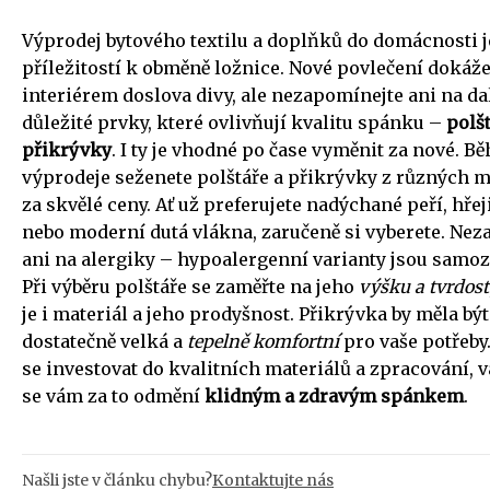
Výprodej bytového textilu a doplňků do domácnosti j
příležitostí k obměně ložnice. Nové povlečení dokáže
interiérem doslova divy, ale nezapomínejte ani na da
důležité prvky, které ovlivňují kvalitu spánku –
polšt
přikrývky
. I ty je vhodné po čase vyměnit za nové. B
výprodeje seženete polštáře a přikrývky z různých m
za skvělé ceny. Ať už preferujete nadýchané peří, hře
nebo moderní dutá vlákna, zaručeně si vyberete. Ne
ani na alergiky – hypoalergenní varianty jsou samoz
Při výběru polštáře se zaměřte na jeho
výšku a tvrdost
je i materiál a jeho prodyšnost. Přikrývka by měla být
dostatečně velká a
tepelně komfortní
pro vaše potřeby
se investovat do kvalitních materiálů a zpracování, v
se vám za to odmění
klidným a zdravým spánkem
.
Našli jste v článku chybu?
Kontaktujte nás