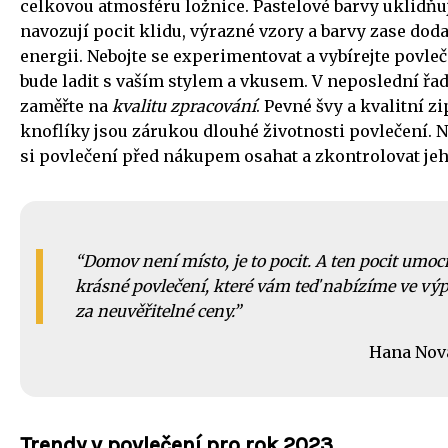
celkovou atmosféru ložnice. Pastelové barvy uklidňuj
navozují pocit klidu, výrazné vzory a barvy zase doda
energii. Nebojte se experimentovat a vybírejte povleč
bude ladit s vaším stylem a vkusem. V neposlední řad
zaměřte na
kvalitu zpracování
. Pevné švy a kvalitní z
knoflíky jsou zárukou dlouhé životnosti povlečení. 
si povlečení před nákupem osahat a zkontrolovat jeh
Domov není místo, je to pocit. A ten pocit umocn
krásné povlečení, které vám teď nabízíme ve výp
za neuvěřitelné ceny.
Hana Nov
Trendy v povlečení pro rok 2023