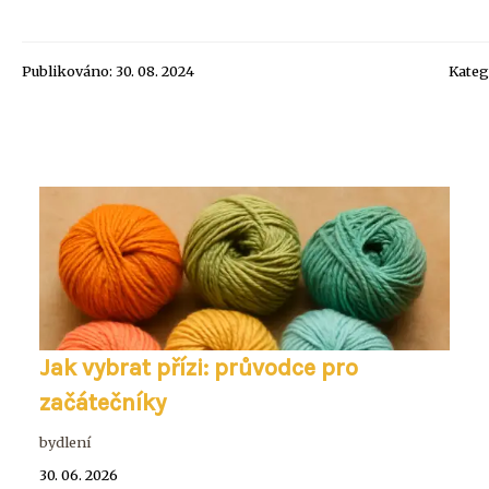
Publikováno: 30. 08. 2024
Kateg
Jak vybrat přízi: průvodce pro
začátečníky
bydlení
30. 06. 2026