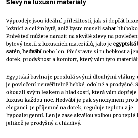
Slevy na luxusní materiály
Výprodeje jsou ideální příležitostí, jak si dopřát luxus
ložnici a celém bytě, aniž byste museli sahat hluboko
Právě teď můžete narazit na skvělé slevy na povlečení
bytový textil z luxusních materiálů, jako je
egyptská 
satén
,
hedvábí
nebo len. Představte si tu hebkost a j
dotek, prodyšnost a komfort, který vám tyto materiál
Egyptská bavlna je proslulá svými dlouhými vlákny,
je povlečení neuvěřitelně hebké, odolné a prodyšné. 
okouzlí svým leskem a hladkostí, která vám dopřeje 
luxusu každou noc. Hedvábí je pak synonymem pro l
eleganci. Je příjemné na dotek, reguluje teplotu a je
hypoalergenní. Len je zase skvělou volbou pro teplé l
jelikož je prodyšný a chladivý.