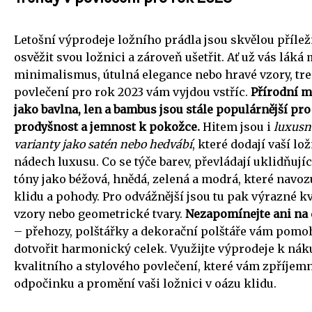
Letošní výprodeje ložního prádla jsou skvělou příleži
osvěžit svou ložnici a zároveň ušetřit. Ať už vás láká
minimalismus, útulná elegance nebo hravé vzory, tr
povlečení pro rok 2023 vám vyjdou vstříc.
Přírodní m
jako bavlna, len a bambus jsou stále populárnější pro
prodyšnost a jemnost k pokožce.
Hitem jsou i
luxusn
varianty jako satén nebo hedvábí
, které dodají vaší lo
nádech luxusu. Co se týče barev, převládají uklidňují
tóny jako béžová, hnědá, zelená a modrá, které navozu
klidu a pohody. Pro odvážnější jsou tu pak výrazné k
vzory nebo geometrické tvary.
Nezapomínejte ani na
– přehozy, polštářky a dekorační polštáře vám pom
dotvořit harmonický celek. Využijte výprodeje k ná
kvalitního a stylového povlečení, které vám zpříjemn
odpočinku a promění vaši ložnici v oázu klidu.