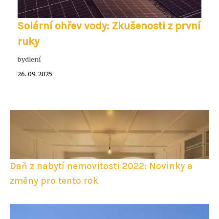
Solární ohřev vody: Zkušenosti z první
ruky
bydlení
26. 09. 2025
Daň z nabytí nemovitosti 2022: Novinky a
změny pro tento rok