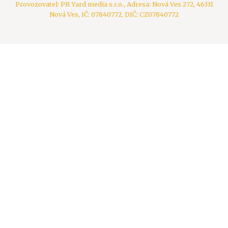
Provozovatel: PR Yard media s.r.o., Adresa: Nová Ves 272, 46331
Nová Ves, IČ: 07840772, DIČ: CZ07840772