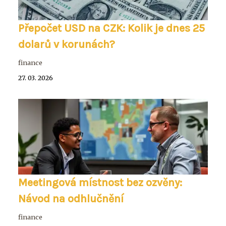
Přepočet USD na CZK: Kolik je dnes 25
dolarů v korunách?
finance
27. 03. 2026
Meetingová místnost bez ozvěny:
Návod na odhlučnění
finance