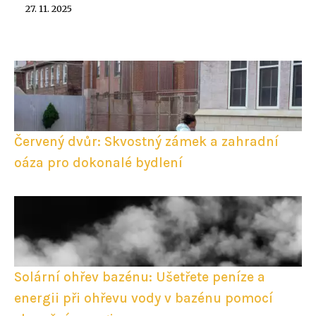
27. 11. 2025
Červený dvůr: Skvostný zámek a zahradní
oáza pro dokonalé bydlení
Solární ohřev bazénu: Ušetřete peníze a
energii při ohřevu vody v bazénu pomocí