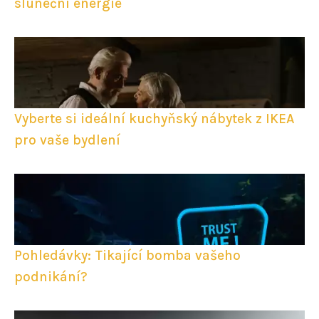
sluneční energie
Vyberte si ideální kuchyňský nábytek z IKEA
pro vaše bydlení
Pohledávky: Tikající bomba vašeho
podnikání?